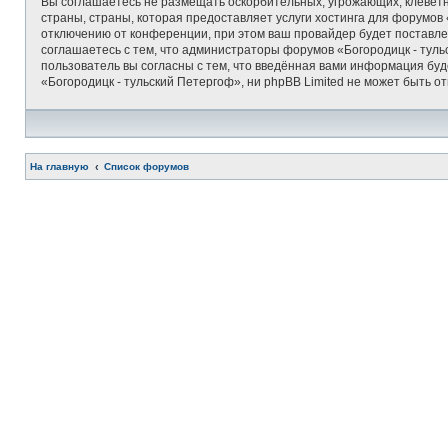
Вы соглашаетесь не размещать оскорбительных, угрожающих, клеветн
страны, страны, которая предоставляет услуги хостинга для форумо
отключению от конференции, при этом ваш провайдер будет поставлен
соглашаетесь с тем, что администраторы форумов «Богородицк - туль
пользователь вы согласны с тем, что введённая вами информация бу
«Богородицк - тульский Петергоф», ни phpBB Limited не может быть от
На главную
Список форумов