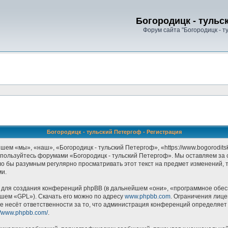
Богородицк - тульс
Форум сайта "Богородицк - т
Богородицк - тульский Петергоф - Регистрация
ем «мы», «наш», «Богородицк - тульский Петергоф», «https://www.bogorodits
е пользуйтесь форумами «Богородицк - тульский Петергоф». Мы оставляем за 
ло бы разумным регулярно просматривать этот текст на предмет изменений, 
ми.
ля создания конференций phpBB (в дальнейшем «они», «программное обесп
йшем «GPL»). Скачать его можно по адресу
www.phpbb.com
. Ограничения лиц
е несёт ответственности за то, что администрация конференций определяет в
://www.phpbb.com/
.