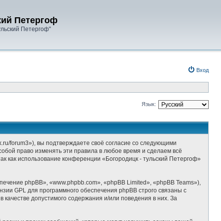
кий Петергоф
ульский Петергоф"
Вход
Язык:
k.ru/forum3»), вы подтверждаете своё согласие со следующими
собой право изменять эти правила в любое время и сделаем всё
так как использование конференции «Богородицк - тульский Петергоф»
ечение phpBB», «www.phpbb.com», «phpBB Limited», «phpBB Teams»),
ензии GPL для программного обеспечения phpBB строго связаны с
 качестве допустимого содержания и/или поведения в них. За