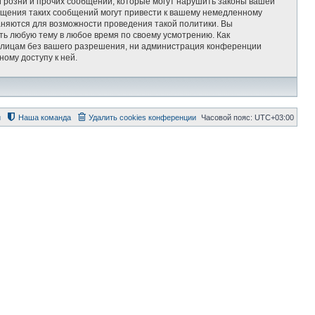
 розни и прочих сообщений, которые могут нарушить законы вашей
мещения таких сообщений могут привести к вашему немедленному
раняются для возможности проведения такой политики. Вы
ть любую тему в любое время по своему усмотрению. Как
им лицам без вашего разрешения, ни администрация конференции
ному доступу к ней.
й
Наша команда
Удалить cookies конференции
Часовой пояс:
UTC+03:00