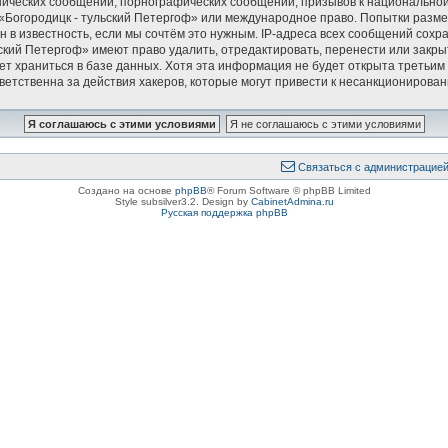
ических сообщений, порнографических сообщений, призывов к национальной
в «Богородицк - тульский Петергоф» или международное право. Попытки раз
 в известность, если мы сочтём это нужным. IP-адреса всех сообщений сох
ский Петергоф» имеют право удалить, отредактировать, перенести или закры
дет храниться в базе данных. Хотя эта информация не будет открыта треть
ветственна за действия хакеров, которые могут привести к несанкционирован
Связаться с администрацие
Создано на основе
phpBB
® Forum Software © phpBB Limited
Style subsilver3.2. Design by
CabinetAdmina.ru
Русская поддержка phpBB