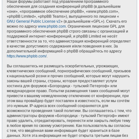
Наши форумы работают под управлением программного
обеспечения для создания конференций phpBB (в дальнейшем
«они», «программное обеспечение phpBB», «www.phpbb.com»,
«phpBB Limited», «phpBB Teams»), выпущенного по лицензии «
GNU General Public License v2
» (в дальнейшем «GPL»). Скачать его
можно по адресу
www.phpbb.com
. Ограничения лицензии GPL для
программного обеспечения phpBB строго связаны с организацией и
поддержкой интернет-конференций, и phpBB Limited не несёт
ответственности за то, что администрация конференций определяет
в качестве допустимого содержания и/или поведения в них. За
дополнительной информацией о phpBB обращайтесь по адресу
https://www.phpbb.com/
.
Вы соглашаетесь не размещать оскорбительных, угрожающих,
клеветнических сообщений, порнографических сообщений, призывов
к национальной розни и прочих сообщений, которые могут нарушить
законы вашей страны, страны, которая предоставляет услуги
хостинга для форумов «Богородицк - тульский Петергоф» или
международное право. Попытки размещения таких сообщений могут
привести к вашему немедленному отключению от конференции, при
этом ваш провайдер будет поставлен в известность, если мы сочтём
это нужным. IP-адреса всех сообщений сохраняются для
возможности проведения такой политики. Вы соглашаетесь с тем, что
администраторы форумов «Богородицк - тульский Петергоф» имеют
право удалить, отредактировать, перенести или закрыть любую тему
в любое время по своему усмотрению. Как пользователь вы согласны
с тем, что введённая вами информация будет храниться в базе
данных. Хотя эта информация не будет открыта третьим лицам без