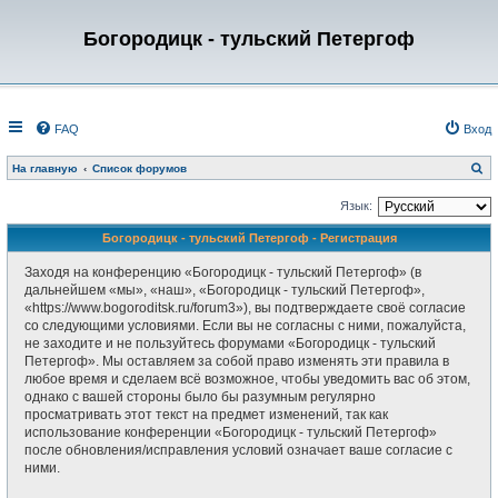
Богородицк - тульский Петергоф
FAQ
Вход
П
На главную
Список форумов
о
и
с
Язык:
к
Богородицк - тульский Петергоф - Регистрация
Заходя на конференцию «Богородицк - тульский Петергоф» (в
дальнейшем «мы», «наш», «Богородицк - тульский Петергоф»,
«https://www.bogoroditsk.ru/forum3»), вы подтверждаете своё согласие
со следующими условиями. Если вы не согласны с ними, пожалуйста,
не заходите и не пользуйтесь форумами «Богородицк - тульский
Петергоф». Мы оставляем за собой право изменять эти правила в
любое время и сделаем всё возможное, чтобы уведомить вас об этом,
однако с вашей стороны было бы разумным регулярно
просматривать этот текст на предмет изменений, так как
использование конференции «Богородицк - тульский Петергоф»
после обновления/исправления условий означает ваше согласие с
ними.