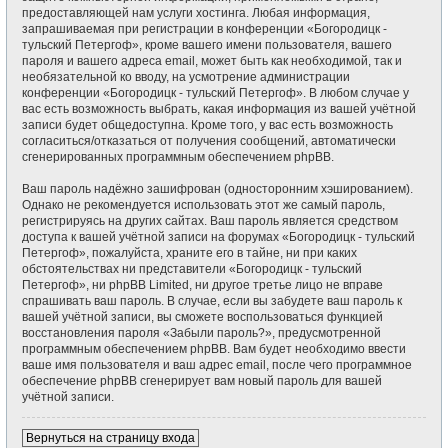
предоставляющей нам услуги хостинга. Любая информация,
запрашиваемая при регистрации в конференции «Богородицк -
тульский Петергоф», кроме вашего имени пользователя, вашего
пароля и вашего адреса email, может быть как необходимой, так и
необязательной ко вводу, на усмотрение администрации
конференции «Богородицк - тульский Петергоф». В любом случае у
вас есть возможность выбрать, какая информация из вашей учётной
записи будет общедоступна. Кроме того, у вас есть возможность
согласиться/отказаться от получения сообщений, автоматически
сгенерированных программным обеспечением phpBB.
Ваш пароль надёжно зашифрован (односторонним хэшированием).
Однако не рекомендуется использовать этот же самый пароль,
регистрируясь на других сайтах. Ваш пароль является средством
доступа к вашей учётной записи на форумах «Богородицк - тульский
Петергоф», пожалуйста, храните его в тайне, ни при каких
обстоятельствах ни представители «Богородицк - тульский
Петергоф», ни phpBB Limited, ни другое третье лицо не вправе
спрашивать ваш пароль. В случае, если вы забудете ваш пароль к
вашей учётной записи, вы сможете воспользоваться функцией
восстановления пароля «Забыли пароль?», предусмотренной
программным обеспечением phpBB. Вам будет необходимо ввести
ваше имя пользователя и ваш адрес email, после чего программное
обеспечение phpBB сгенерирует вам новый пароль для вашей
учётной записи.
Вернуться на страницу входа