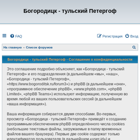
Богородицк - тульский Петергоф
FAQ
Регистрация
Вход
П
На главную
Список форумов
о
и
с
Богородицк - тульский Петергоф - Соглашение о конфиденциальности
к
Это соглашение подробно объясняет, как «Богородицк - тульский
Петергоф» и его подразделения (в дальнейшем «мы», «наш»,
«Богородицк - тульский Петергоф»,
«https://www.bogoroditsk.ru/forum3») и phpBB (в дальнейшем «они»,
«программное обеспечение phpBB», «www.phpbb.com», «phpBB
Limited», «phpBB Teams») используют информацию, полученную во
время любой из ваших пользовательских сессий (в дальнейшем
«ваша информация»).
Ваша информация собирается двумя способами. Во-первых,
просмотр «Богородицк - тульский Петергоф» приведёт к созданию
программным обеспечением phpBB определённого числа cookies
(небольшие текстовые файлы, загружаемые в папку временных
файлов вашего браузера). Первые две cookie содержат только
идентификатор пользователя (в дальнейшем «user-id») и