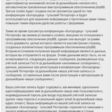
идентификатор анонимной сессии (в дальнейшем «session-id»),
автоматически присвоенные вам программным обеспечением phpBB.
Третья cookie будет создана после просмотра одной из тем
конференции «Богородицк - тульский Петергоф» и будет
использоваться для хранения информации о прочтённых вами темах,
повышая таким образом удобство работы с форумами.
Также во время просмотра конференции «Богородицк - тульский
Петергоф» мы можем установить cookies, внешние по отношению к
программному обеспечению phpBB, однако они выходят за рамки
этого документа, целью которого является рассмотрение страниц,
созданных исключительно программным обеспечением phpBB.
Вторым источником получения вашей информации являются данные,
которые вы отправляете на форум. Этими данными могут быть, но не
исчерпываются, следующие данные: сообщения, размещённые под
учётной записью Гостя (в дальнейшем «анонимные сообщения»),
данные, указанные при регистрации в конференции «Богородицк -
тульский Петергоф» (в дальнейшем «ваша учётная запись») и
сообщения, оставленные вами после регистрации и авторизации (в
дальнейшем «ваши сообщения»).
Ваша учётная запись будет содержать, как минимум, однозначно
идентифицируемое имя (в дальнейшем «ваше имя пользователя»),
индивидуальный пароль для входа под вашей учётной записью
(далее «ваш пароль») и реальный адрес email (в дальнейшем «ваш
адрес email»). Ваша информация из вашей учётной записи на
форумах «Богородицк - тульский Петергоф» охраняется законами о
защите компьютерной информации, применяемыми в стране,