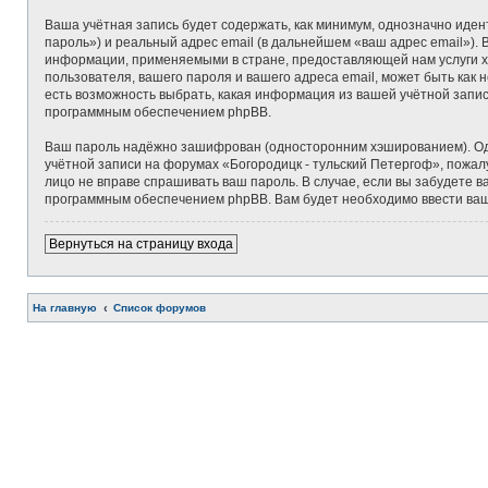
Ваша учётная запись будет содержать, как минимум, однозначно иде
пароль») и реальный адрес email (в дальнейшем «ваш адрес email»)
информации, применяемыми в стране, предоставляющей нам услуги х
пользователя, вашего пароля и вашего адреса email, может быть как 
есть возможность выбрать, какая информация из вашей учётной запис
программным обеспечением phpBB.
Ваш пароль надёжно зашифрован (односторонним хэшированием). Одна
учётной записи на форумах «Богородицк - тульский Петергоф», пожалуй
лицо не вправе спрашивать ваш пароль. В случае, если вы забудете
программным обеспечением phpBB. Вам будет необходимо ввести ваше
Вернуться на страницу входа
На главную
Список форумов