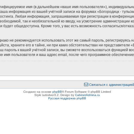
нтифицируемое имя (в дальнейшем «ваше имя пользователя»), индивидуальн
. Ваша информация из вашей учётной записи на форумах «Богородицк - туль
остинга. Любая информация, запрашиваемая при регистрации в конференции 
необходимой, так и необязательной ко вводу, на усмотрение администрации к
и будет общедоступна. Кроме того, у вас есть возможность согласиться/отк
ко не рекомендуется использовать этот же самый пароль, регистрируясь на
ста, храните его в тайне, ни при каких обстоятельствах ни представители «Б
 ваш пароль к вашей учётной записи, вы сможете воспользоваться функцией 
 имя пользователя и ваш адрес email, после чего программное обеспечение
Связаться с администрацие
Создано на основе
phpBB
® Forum Software © phpBB Limited
Style subsilver3.2. Design by
CabinetAdmina.ru
Русская поддержка phpBB