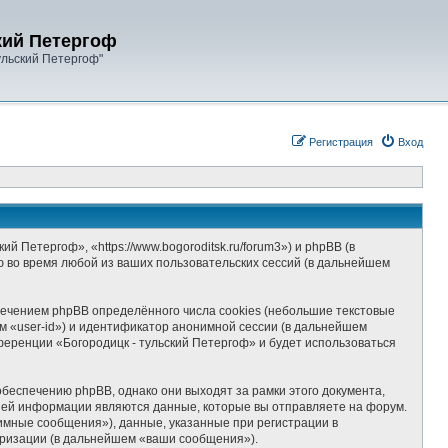
кий Петергоф
ульский Петергоф"
Регистрация
Вход
 Петергоф», «https://www.bogoroditsk.ru/forum3») и phpBB (в
 во время любой из ваших пользовательских сессий (в дальнейшем
ечением phpBB определённого числа cookies (небольшие текстовые
м «user-id») и идентификатор анонимной сессии (в дальнейшем
ференции «Богородицк - тульский Петергоф» и будет использоваться
беспечению phpBB, однако они выходят за рамки этого документа,
шей информации являются данные, которые вы отправляете на форум.
мные сообщения»), данные, указанные при регистрации в
оризации (в дальнейшем «ваши сообщения»).