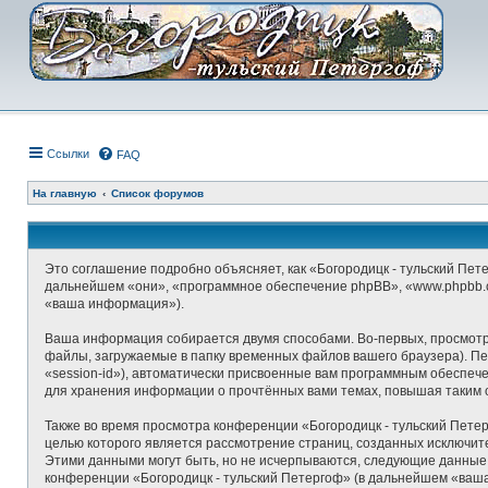
Ссылки
FAQ
На главную
Список форумов
Это соглашение подробно объясняет, как «Богородицк - тульский Петер
дальнейшем «они», «программное обеспечение phpBB», «www.phpbb.c
«ваша информация»).
Ваша информация собирается двумя способами. Во-первых, просмотр
файлы, загружаемые в папку временных файлов вашего браузера). Пе
«session-id»), автоматически присвоенные вам программным обеспече
для хранения информации о прочтённых вами темах, повышая таким 
Также во время просмотра конференции «Богородицк - тульский Пете
целью которого является рассмотрение страниц, созданных исключи
Этими данными могут быть, но не исчерпываются, следующие данные
конференции «Богородицк - тульский Петергоф» (в дальнейшем «ваша