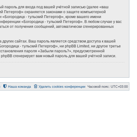
ый пароль для входа под вашей учётной записью (далее «ваш
ский Петергоф» охраняется законами о защите компьютерной
«Богородицк - тульский Петергоф», кроме вашего имени
онференции «Богородицк - тульский Петергоф». В любом случае у вас
азаться от получения сообщений, автоматически сгенерированных
 других сайтах. Ваш пароль является средством доступа к вашей
огородицк - тульский Петергоф», ни phpBB Limited, ни другое третье
восстановления пароля «Забыли пароль?», предусмотренной
 phpBB сгенерирует вам новый пароль для вашей учётной записи.
й
Наша команда
Удалить cookies конференции
Часовой пояс:
UTC+03:00