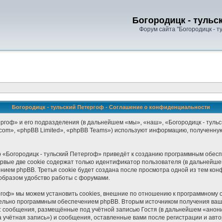
Богородицк - тульс
Форум сайта "Богородицк - т
Богородицк - тульский Петергоф - Соглашение о конфиденциальности
гоф» и его подразделения (в дальнейшем «мы», «наш», «Богородицк - тульский
om», «phpBB Limited», «phpBB Teams») используют информацию, полученную
 «Богородицк - тульский Петергоф» приведёт к созданию программным обесп
рвые две cookie содержат только идентификатор пользователя (в дальнейше
нием phpBB. Третья cookie будет создана после просмотра одной из тем кон
образом удобство работы с форумами.
ргоф» мы можем установить cookies, внешние по отношению к программному о
тельно программным обеспечением phpBB. Вторым источником получения ва
: сообщения, размещённые под учётной записью Гостя (в дальнейшем «анони
 учётная запись») и сообщения, оставленные вами после регистрации и авт