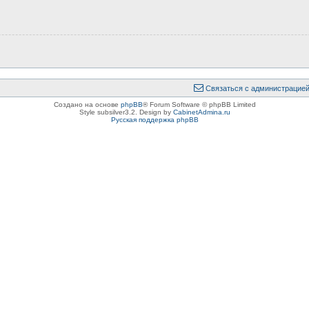
Связаться с администрацие
Создано на основе
phpBB
® Forum Software © phpBB Limited
Style subsilver3.2. Design by
CabinetAdmina.ru
Русская поддержка phpBB