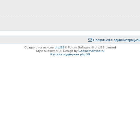
Связаться с администрацие
Создано на основе
phpBB
® Forum Software © phpBB Limited
Style subsilver3.2. Design by
CabinetAdmina.ru
Русская поддержка phpBB