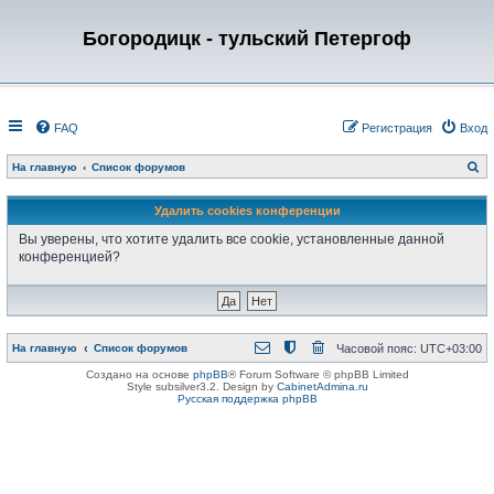
Богородицк - тульский Петергоф
FAQ
Регистрация
Вход
П
На главную
Список форумов
о
и
с
Удалить cookies конференции
к
Вы уверены, что хотите удалить все cookie, установленные данной
конференцией?
На главную
Список форумов
Часовой пояс:
UTC+03:00
Создано на основе
phpBB
® Forum Software © phpBB Limited
Style subsilver3.2. Design by
CabinetAdmina.ru
Русская поддержка phpBB