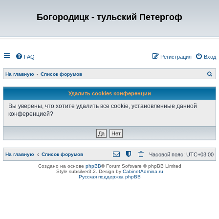
Богородицк - тульский Петергоф
FAQ
Регистрация
Вход
П
На главную
Список форумов
о
и
с
Удалить cookies конференции
к
Вы уверены, что хотите удалить все cookie, установленные данной
конференцией?
На главную
Список форумов
Часовой пояс:
UTC+03:00
Создано на основе
phpBB
® Forum Software © phpBB Limited
Style subsilver3.2. Design by
CabinetAdmina.ru
Русская поддержка phpBB