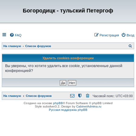
Богородицк - тульский Петергоф
FAQ
Регистрация
Вход
П
На главную
Список форумов
о
и
с
Удалить cookies конференции
к
Вы уверены, что хотите удалить все cookie, установленные данной
конференцией?
На главную
Список форумов
Часовой пояс:
UTC+03:00
Создано на основе
phpBB
® Forum Software © phpBB Limited
Style subsilver3.2. Design by
CabinetAdmina.ru
Русская поддержка phpBB