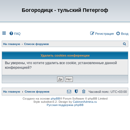
Богородицк - тульский Петергоф
FAQ
Регистрация
Вход
П
На главную
Список форумов
о
и
с
Удалить cookies конференции
к
Вы уверены, что хотите удалить все cookie, установленные данной
конференцией?
На главную
Список форумов
Часовой пояс:
UTC+03:00
Создано на основе
phpBB
® Forum Software © phpBB Limited
Style subsilver3.2. Design by
CabinetAdmina.ru
Русская поддержка phpBB