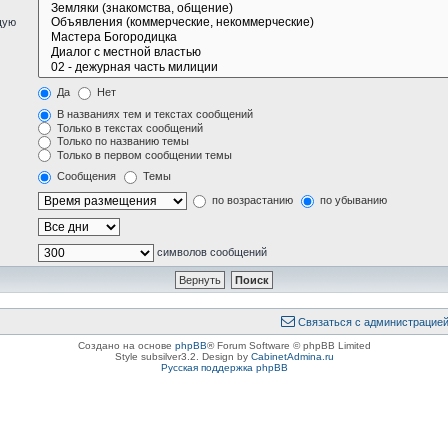
щую
Да
Нет
В названиях тем и текстах сообщений
Только в текстах сообщений
Только по названию темы
Только в первом сообщении темы
Сообщения
Темы
по возрастанию
по убыванию
символов сообщений
Связаться с администрацие
Создано на основе
phpBB
® Forum Software © phpBB Limited
Style subsilver3.2. Design by
CabinetAdmina.ru
Русская поддержка phpBB