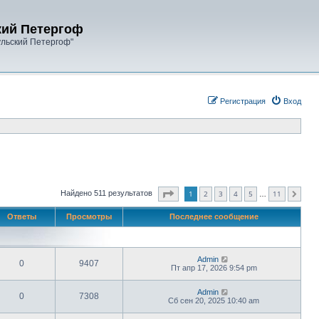
кий Петергоф
ульский Петергоф"
Регистрация
Вход
Страница
1
из
11
1
2
3
4
5
11
Найдено 511 результатов
След.
…
Ответы
Просмотры
Последнее сообщение
Admin
0
9407
Пт апр 17, 2026 9:54 pm
Admin
0
7308
Сб сен 20, 2025 10:40 am