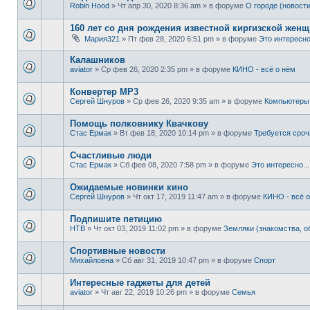
Robin Hood
» Чт апр 30, 2020 8:36 am » в форуме
О городе (новости
160 лет со дня рождения известной киргизской жен
Мария321
» Пт фев 28, 2020 6:51 pm » в форуме
Это интересно.
Калашников
aviator
» Ср фев 26, 2020 2:35 pm » в форуме
КИНО - всё о нём
Конвертер MP3
Сергей Шнуров
» Ср фев 26, 2020 9:35 am » в форуме
Компьютеры 
Помощь полковнику Квачкову
Стас Ермак
» Вт фев 18, 2020 10:14 pm » в форуме
Требуется сро
Счастливые люди
Стас Ермак
» Сб фев 08, 2020 7:58 pm » в форуме
Это интересно...
Ожидаемые новинки кино
Сергей Шнуров
» Чт окт 17, 2019 11:47 am » в форуме
КИНО - всё 
Подпишите петицию
НТВ
» Чт окт 03, 2019 11:02 pm » в форуме
Земляки (знакомства, 
Спортивные новости
Михайловна
» Сб авг 31, 2019 10:47 pm » в форуме
Спорт
Интересные гаджеты для детей
aviator
» Чт авг 22, 2019 10:26 pm » в форуме
Семья