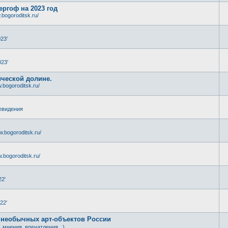
ергоф на 2023 год
.bogoroditsk.ru/
23'
23'
ической долине.
.bogoroditsk.ru/
евидения
w.bogoroditsk.ru/
.bogoroditsk.ru/
22'
22'
 необычных арт-объектов России
, мнения, впечатления...)