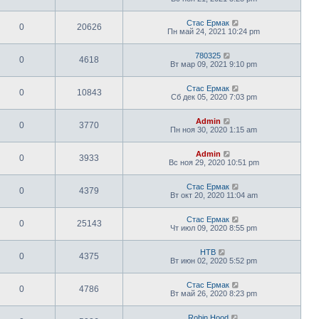
Стас Ермак
0
20626
Пн май 24, 2021 10:24 pm
780325
0
4618
Вт мар 09, 2021 9:10 pm
Стас Ермак
0
10843
Сб дек 05, 2020 7:03 pm
Admin
0
3770
Пн ноя 30, 2020 1:15 am
Admin
0
3933
Вс ноя 29, 2020 10:51 pm
Стас Ермак
0
4379
Вт окт 20, 2020 11:04 am
Стас Ермак
0
25143
Чт июл 09, 2020 8:55 pm
НТВ
0
4375
Вт июн 02, 2020 5:52 pm
Стас Ермак
0
4786
Вт май 26, 2020 8:23 pm
Robin Hood