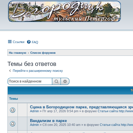
Ссылки
FAQ
На главную
Список форумов
Темы без ответов
Перейти к расширенному поиску
Поиск
Расширенный поиск
Т
Темы
Сцена в Богородицком парке, представляющаяся зре
Admin
» Пт апр 17, 2026 9:54 pm » в форуме
Статьи сайта http://www
Вандализм в парке
Admin
» Сб сен 20, 2025 10:40 am » в форуме
Статьи сайта http://ww