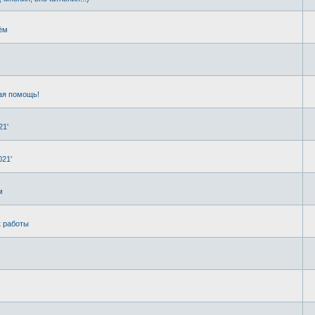
ём
ая помощь!
21'
021'
м
к работы