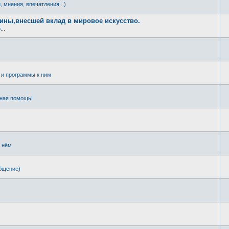
, мнения, впечатления...)
щины,внесшей вклад в мировое искусство.
..
и программы к ним
чная помощь!
о нём
общение)