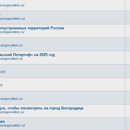
w.bogoroditsk.ru/
а
ww.bogoroditsk.ru/
лагоустроенных территорий России
w.bogoroditsk.ru/
.bogoroditsk.ru/
ьский Петергоф» на 2025 год
.bogoroditsk.ru/
025'
5'
.bogoroditsk.ru/
Дон, чтобы посмотреть на город Богородицк
w.bogoroditsk.ru/
зал
ww.bogoroditsk.ru/