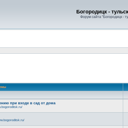
Богородицк - тульс
Форум сайта "Богородицк - т
емы
нию при входе в сад от дома
.bogoroditsk.ru/
w.bogoroditsk.ru/