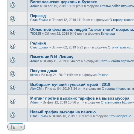
Богоявленская церковь в Кузовке
Admin
» Пн авг 19, 2019 10:39 pm » в форуме
Статьи сайта http://ww
Переезд
Стас Ермак
» Пт июл 12, 2019 11:19 am » в форуме
О городе (новос
Областной фестиваль людей "элегантного" возраста
780325
» Сб июн 22, 2019 9:46 pm » в форуме
Культура
Религия
Стас Ермак
» Вс июн 02, 2019 5:23 pm » в форуме
Это интересно...
Памятник В.И. Ленину
Admin
» Чт апр 11, 2019 10:44 pm » в форуме
Статьи сайта http://ww
Покупка дома
kithin
» Вс мар 24, 2019 1:49 pm » в форуме
Разное
Выбираем лучший тульский музей - 2019
AlexCM
» Пн мар 04, 2019 5:34 pm » в форуме
О городе (новости, м
Митинг против высоких тарифов на вывоз мусора
Admin
» Вт фев 12, 2019 10:56 pm » в форуме
Статьи сайта http://w
Новый график выхода на пенсию.
Стас Ермак
» Чт янв 10, 2019 10:59 am » в форуме
Это интересно...