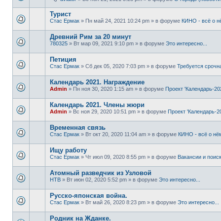
Турист
Стас Ермак
» Пн май 24, 2021 10:24 pm » в форуме
КИНО - всё о н
Древний Рим за 20 минут
780325
» Вт мар 09, 2021 9:10 pm » в форуме
Это интересно...
Петиция
Стас Ермак
» Сб дек 05, 2020 7:03 pm » в форуме
Требуется срочн
Календарь 2021. Награждение
Admin
» Пн ноя 30, 2020 1:15 am » в форуме
Проект 'Календарь-20
Календарь 2021. Члены жюри
Admin
» Вс ноя 29, 2020 10:51 pm » в форуме
Проект 'Календарь-2
Временная связь
Стас Ермак
» Вт окт 20, 2020 11:04 am » в форуме
КИНО - всё о нё
Ищу работу
Стас Ермак
» Чт июл 09, 2020 8:55 pm » в форуме
Вакансии и поис
Атомный разведчик из Узловой
НТВ
» Вт июн 02, 2020 5:52 pm » в форуме
Это интересно...
Русско-японская война.
Стас Ермак
» Вт май 26, 2020 8:23 pm » в форуме
Это интересно...
Родник на Жданке.