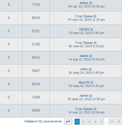
Admin
0
7134
Пн авг 19, 2019 10:39 pm
Стас Ермак
0
6024
Пт июл 12, 2019 11:19 am
780325
0
6191
Сб июн 22, 2019 9:46 pm
Стас Ермак
0
5783
Вс июн 02, 2019 5:23 pm
Admin
0
6612
Чт апр 11, 2019 10:44 pm
kithin
0
5947
Вс мар 24, 2019 1:49 pm
AlexCM
0
6524
Пн мар 04, 2019 5:34 pm
Admin
0
7459
Вт фев 12, 2019 10:56 pm
Стас Ермак
0
5909
Чт янв 10, 2019 10:59 am
Страница
1
из
11
1
2
3
4
5
11
Найдено 511 результатов
След.
…