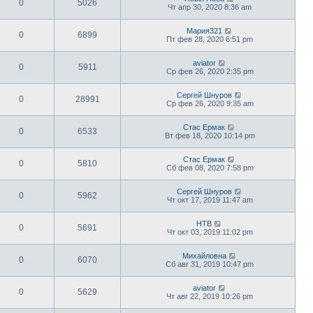
0
5026
Чт апр 30, 2020 8:36 am
Мария321
0
6899
Пт фев 28, 2020 6:51 pm
aviator
0
5911
Ср фев 26, 2020 2:35 pm
Сергей Шнуров
0
28991
Ср фев 26, 2020 9:35 am
Стас Ермак
0
6533
Вт фев 18, 2020 10:14 pm
Стас Ермак
0
5810
Сб фев 08, 2020 7:58 pm
Сергей Шнуров
0
5962
Чт окт 17, 2019 11:47 am
НТВ
0
5691
Чт окт 03, 2019 11:02 pm
Михайловна
0
6070
Сб авг 31, 2019 10:47 pm
aviator
0
5629
Чт авг 22, 2019 10:26 pm