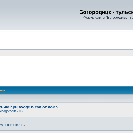
Богородицк - тульс
Форум сайта "Богородицк - т
емы
нию при входе в сад от дома
.bogoroditsk.ru/
w.bogoroditsk.ru/