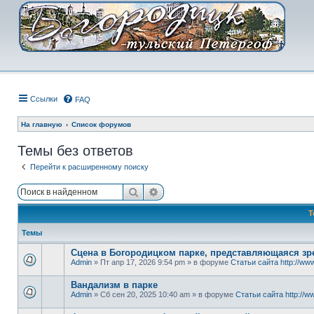
Ссылки
FAQ
На главную
Список форумов
Темы без ответов
Перейти к расширенному поиску
Поиск
Расширенный поиск
Т
Темы
Сцена в Богородицком парке, представляющаяся зре
Admin
» Пт апр 17, 2026 9:54 pm » в форуме
Статьи сайта http://www
Вандализм в парке
Admin
» Сб сен 20, 2025 10:40 am » в форуме
Статьи сайта http://ww