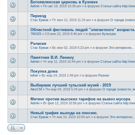
Богоявленская церковь в Кузовке
Admin
» Пн авг 19, 2019 10:39 pm » в форуме
Статьи сайта http://ww
Переезд
Стас Ермак
» Пт июл 12, 2019 11:19 am » в форуме
О городе (новос
Областной фестиваль людей "элегантного" возраста
780325
» Сб июн 22, 2019 9:46 pm » в форуме
Культура
Религия
Стас Ермак
» Вс июн 02, 2019 5:23 pm » в форуме
Это интересно...
Памятник В.И. Ленину
Admin
» Чт апр 11, 2019 10:44 pm » в форуме
Статьи сайта http://ww
Покупка дома
kithin
» Вс мар 24, 2019 1:49 pm » в форуме
Разное
Выбираем лучший тульский музей - 2019
AlexCM
» Пн мар 04, 2019 5:34 pm » в форуме
О городе (новости, м
Митинг против высоких тарифов на вывоз мусора
Admin
» Вт фев 12, 2019 10:56 pm » в форуме
Статьи сайта http://w
Новый график выхода на пенсию.
Стас Ермак
» Чт янв 10, 2019 10:59 am » в форуме
Это интересно...