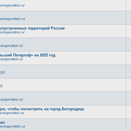
w.bogoroditsk.ru/
а
ww.bogoroditsk.ru/
лагоустроенных территорий России
w.bogoroditsk.ru/
.bogoroditsk.ru/
ьский Петергоф» на 2025 год
.bogoroditsk.ru/
025'
5'
.bogoroditsk.ru/
Дон, чтобы посмотреть на город Богородицк
w.bogoroditsk.ru/
зал
ww.bogoroditsk.ru/