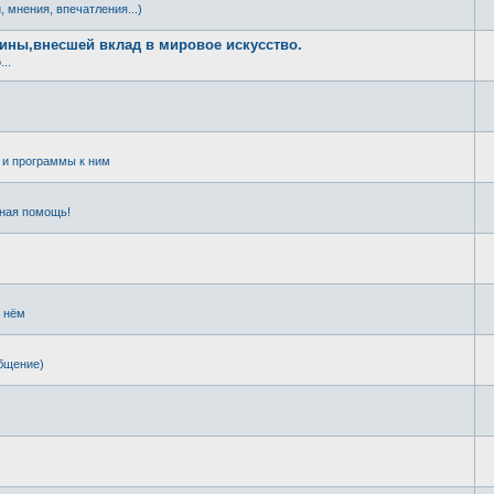
, мнения, впечатления...)
щины,внесшей вклад в мировое искусство.
..
и программы к ним
чная помощь!
о нём
общение)