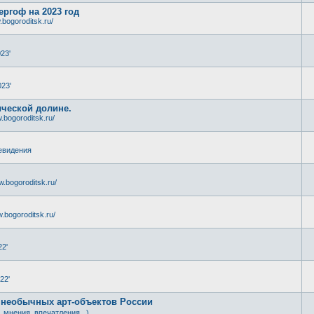
ергоф на 2023 год
.bogoroditsk.ru/
23'
23'
ической долине.
.bogoroditsk.ru/
евидения
w.bogoroditsk.ru/
.bogoroditsk.ru/
22'
22'
 необычных арт-объектов России
, мнения, впечатления...)