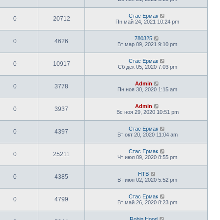
Стас Ермак
0
20712
Пн май 24, 2021 10:24 pm
780325
0
4626
Вт мар 09, 2021 9:10 pm
Стас Ермак
0
10917
Сб дек 05, 2020 7:03 pm
Admin
0
3778
Пн ноя 30, 2020 1:15 am
Admin
0
3937
Вс ноя 29, 2020 10:51 pm
Стас Ермак
0
4397
Вт окт 20, 2020 11:04 am
Стас Ермак
0
25211
Чт июл 09, 2020 8:55 pm
НТВ
0
4385
Вт июн 02, 2020 5:52 pm
Стас Ермак
0
4799
Вт май 26, 2020 8:23 pm
Robin Hood