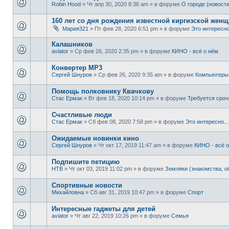
Robin Hood
» Чт апр 30, 2020 8:36 am » в форуме
О городе (новости
160 лет со дня рождения известной киргизской жен
Мария321
» Пт фев 28, 2020 6:51 pm » в форуме
Это интересно.
Калашников
aviator
» Ср фев 26, 2020 2:35 pm » в форуме
КИНО - всё о нём
Конвертер MP3
Сергей Шнуров
» Ср фев 26, 2020 9:35 am » в форуме
Компьютеры 
Помощь полковнику Квачкову
Стас Ермак
» Вт фев 18, 2020 10:14 pm » в форуме
Требуется сро
Счастливые люди
Стас Ермак
» Сб фев 08, 2020 7:58 pm » в форуме
Это интересно...
Ожидаемые новинки кино
Сергей Шнуров
» Чт окт 17, 2019 11:47 am » в форуме
КИНО - всё 
Подпишите петицию
НТВ
» Чт окт 03, 2019 11:02 pm » в форуме
Земляки (знакомства, 
Спортивные новости
Михайловна
» Сб авг 31, 2019 10:47 pm » в форуме
Спорт
Интересные гаджеты для детей
aviator
» Чт авг 22, 2019 10:26 pm » в форуме
Семья