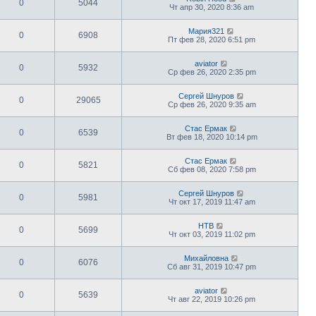
0
5044
Чт апр 30, 2020 8:36 am
Мария321
0
6908
Пт фев 28, 2020 6:51 pm
aviator
0
5932
Ср фев 26, 2020 2:35 pm
Сергей Шнуров
0
29065
Ср фев 26, 2020 9:35 am
Стас Ермак
0
6539
Вт фев 18, 2020 10:14 pm
Стас Ермак
0
5821
Сб фев 08, 2020 7:58 pm
Сергей Шнуров
0
5981
Чт окт 17, 2019 11:47 am
НТВ
0
5699
Чт окт 03, 2019 11:02 pm
Михайловна
0
6076
Сб авг 31, 2019 10:47 pm
aviator
0
5639
Чт авг 22, 2019 10:26 pm