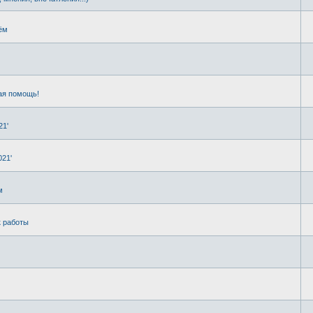
ём
ая помощь!
21'
021'
м
к работы