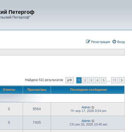
кий Петергоф
ульский Петергоф"
Регистрация
Вход
Страница
1
из
11
1
2
3
4
5
11
Найдено 511 результатов
След.
…
Ответы
Просмотры
Последнее сообщение
Admin
0
9564
Пт апр 17, 2026 9:54 pm
Admin
0
7405
Сб сен 20, 2025 10:40 am