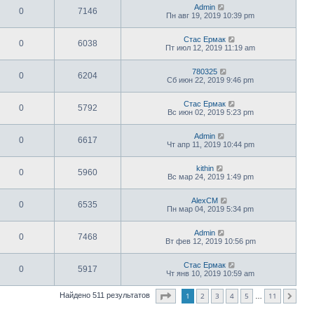
Admin
0
7146
Пн авг 19, 2019 10:39 pm
Стас Ермак
0
6038
Пт июл 12, 2019 11:19 am
780325
0
6204
Сб июн 22, 2019 9:46 pm
Стас Ермак
0
5792
Вс июн 02, 2019 5:23 pm
Admin
0
6617
Чт апр 11, 2019 10:44 pm
kithin
0
5960
Вс мар 24, 2019 1:49 pm
AlexCM
0
6535
Пн мар 04, 2019 5:34 pm
Admin
0
7468
Вт фев 12, 2019 10:56 pm
Стас Ермак
0
5917
Чт янв 10, 2019 10:59 am
Страница
1
из
11
1
2
3
4
5
11
Найдено 511 результатов
След.
…