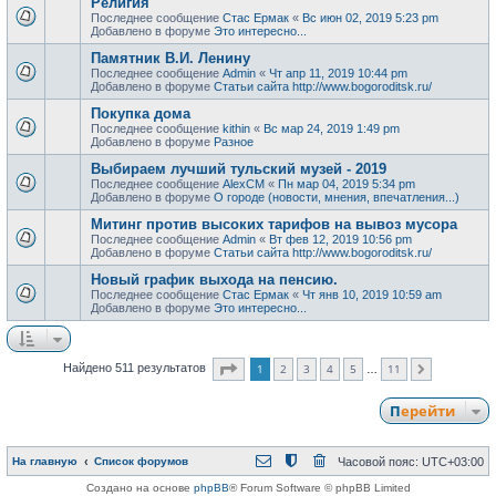
Религия
Последнее сообщение
Стас Ермак
«
Вс июн 02, 2019 5:23 pm
Добавлено в форуме
Это интересно...
Памятник В.И. Ленину
Последнее сообщение
Admin
«
Чт апр 11, 2019 10:44 pm
Добавлено в форуме
Статьи сайта http://www.bogoroditsk.ru/
Покупка дома
Последнее сообщение
kithin
«
Вс мар 24, 2019 1:49 pm
Добавлено в форуме
Разное
Выбираем лучший тульский музей - 2019
Последнее сообщение
AlexCM
«
Пн мар 04, 2019 5:34 pm
Добавлено в форуме
О городе (новости, мнения, впечатления...)
Митинг против высоких тарифов на вывоз мусора
Последнее сообщение
Admin
«
Вт фев 12, 2019 10:56 pm
Добавлено в форуме
Статьи сайта http://www.bogoroditsk.ru/
Новый график выхода на пенсию.
Последнее сообщение
Стас Ермак
«
Чт янв 10, 2019 10:59 am
Добавлено в форуме
Это интересно...
Страница
1
из
11
1
2
3
4
5
11
Найдено 511 результатов
След.
…
Перейти
На главную
Список форумов
Часовой пояс:
UTC+03:00
Создано на основе
phpBB
® Forum Software © phpBB Limited