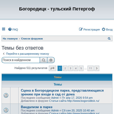
Богородицк - тульский Петергоф
FAQ
Регистрация
Вход
П
На главную
Список форумов
о
и
Темы без ответов
с
к
Перейти к расширенному поиску
Поиск
Расширенный поиск
Страница
1
из
11
1
2
3
4
5
11
Найдено 511 результатов
След.
…
Темы
Темы
Сцена в Богородицком парке, представляющаяся
зрению при входе в сад от дома
Последнее сообщение
Admin
«
Пт апр 17, 2026 9:54 pm
Добавлено в форуме
Статьи сайта http://www.bogoroditsk.ru/
Вандализм в парке
Последнее сообщение
Admin
«
Сб сен 20, 2025 10:40 am
Добавлено в форуме
Статьи сайта http://www.bogoroditsk.ru/