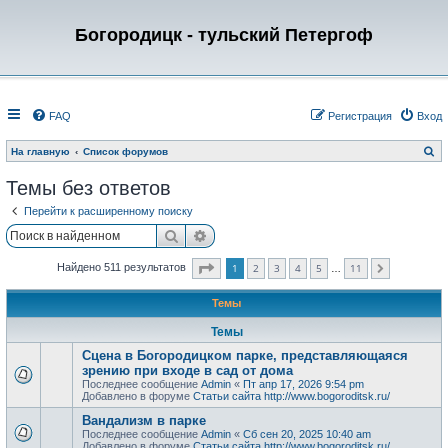
Богородицк - тульский Петергоф
FAQ
Регистрация
Вход
П
На главную
Список форумов
о
и
Темы без ответов
с
к
Перейти к расширенному поиску
Поиск
Расширенный поиск
Страница
1
из
11
1
2
3
4
5
11
Найдено 511 результатов
След.
…
Темы
Темы
Сцена в Богородицком парке, представляющаяся
зрению при входе в сад от дома
Последнее сообщение
Admin
«
Пт апр 17, 2026 9:54 pm
Добавлено в форуме
Статьи сайта http://www.bogoroditsk.ru/
Вандализм в парке
Последнее сообщение
Admin
«
Сб сен 20, 2025 10:40 am
Добавлено в форуме
Статьи сайта http://www.bogoroditsk.ru/