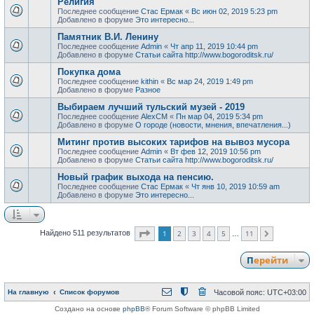
Религия
Последнее сообщение
Стас Ермак
«
Вс июн 02, 2019 5:23 pm
Добавлено в форуме
Это интересно...
Памятник В.И. Ленину
Последнее сообщение
Admin
«
Чт апр 11, 2019 10:44 pm
Добавлено в форуме
Статьи сайта http://www.bogoroditsk.ru/
Покупка дома
Последнее сообщение
kithin
«
Вс мар 24, 2019 1:49 pm
Добавлено в форуме
Разное
Выбираем лучший тульский музей - 2019
Последнее сообщение
AlexCM
«
Пн мар 04, 2019 5:34 pm
Добавлено в форуме
О городе (новости, мнения, впечатления...)
Митинг против высоких тарифов на вывоз мусора
Последнее сообщение
Admin
«
Вт фев 12, 2019 10:56 pm
Добавлено в форуме
Статьи сайта http://www.bogoroditsk.ru/
Новый график выхода на пенсию.
Последнее сообщение
Стас Ермак
«
Чт янв 10, 2019 10:59 am
Добавлено в форуме
Это интересно...
Страница
1
из
11
1
2
3
4
5
11
Найдено 511 результатов
След.
…
Перейти
На главную
Список форумов
Часовой пояс:
UTC+03:00
Создано на основе
phpBB
® Forum Software © phpBB Limited