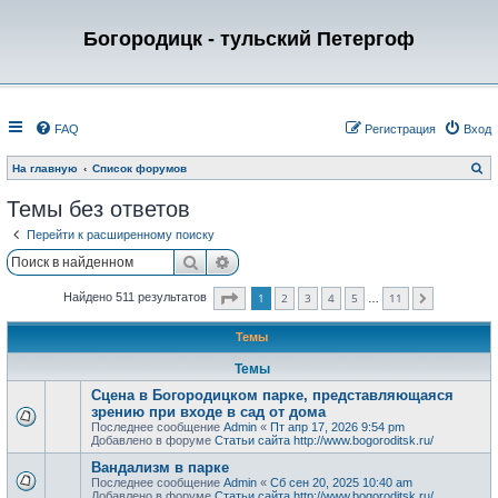
Богородицк - тульский Петергоф
FAQ
Регистрация
Вход
П
На главную
Список форумов
о
и
Темы без ответов
с
к
Перейти к расширенному поиску
Поиск
Расширенный поиск
Страница
1
из
11
1
2
3
4
5
11
Найдено 511 результатов
След.
…
Темы
Темы
Сцена в Богородицком парке, представляющаяся
зрению при входе в сад от дома
Последнее сообщение
Admin
«
Пт апр 17, 2026 9:54 pm
Добавлено в форуме
Статьи сайта http://www.bogoroditsk.ru/
Вандализм в парке
Последнее сообщение
Admin
«
Сб сен 20, 2025 10:40 am
Добавлено в форуме
Статьи сайта http://www.bogoroditsk.ru/