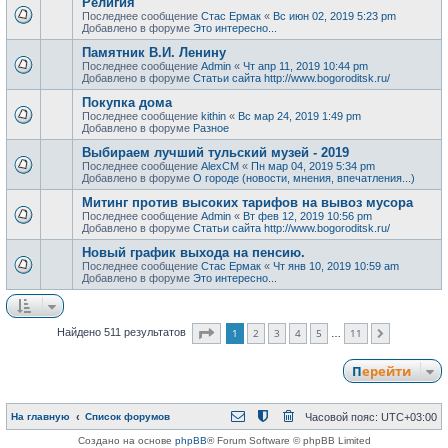
Религия
Последнее сообщение
Стас Ермак
«
Вс июн 02, 2019 5:23 pm
Добавлено в форуме
Это интересно...
Памятник В.И. Ленину
Последнее сообщение
Admin
«
Чт апр 11, 2019 10:44 pm
Добавлено в форуме
Статьи сайта http://www.bogoroditsk.ru/
Покупка дома
Последнее сообщение
kithin
«
Вс мар 24, 2019 1:49 pm
Добавлено в форуме
Разное
Выбираем лучший тульский музей - 2019
Последнее сообщение
AlexCM
«
Пн мар 04, 2019 5:34 pm
Добавлено в форуме
О городе (новости, мнения, впечатления...)
Митинг против высоких тарифов на вывоз мусора
Последнее сообщение
Admin
«
Вт фев 12, 2019 10:56 pm
Добавлено в форуме
Статьи сайта http://www.bogoroditsk.ru/
Новый график выхода на пенсию.
Последнее сообщение
Стас Ермак
«
Чт янв 10, 2019 10:59 am
Добавлено в форуме
Это интересно...
Страница
1
из
11
1
2
3
4
5
11
Найдено 511 результатов
След.
…
Перейти
На главную
Список форумов
Часовой пояс:
UTC+03:00
Создано на основе
phpBB
® Forum Software © phpBB Limited