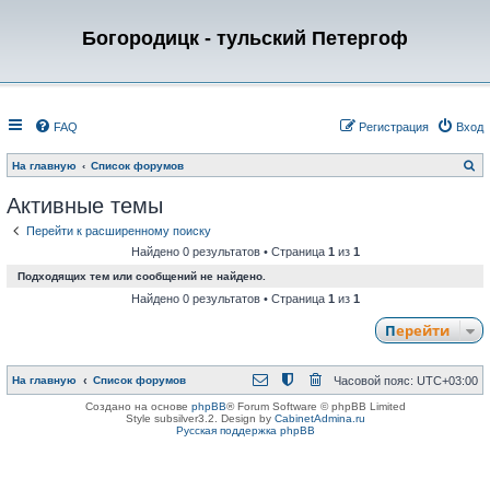
Богородицк - тульский Петергоф
FAQ
Регистрация
Вход
П
На главную
Список форумов
о
и
Активные темы
с
к
Перейти к расширенному поиску
Найдено 0 результатов • Страница
1
из
1
Подходящих тем или сообщений не найдено.
Найдено 0 результатов • Страница
1
из
1
Перейти
На главную
Список форумов
Часовой пояс:
UTC+03:00
Создано на основе
phpBB
® Forum Software © phpBB Limited
Style subsilver3.2. Design by
CabinetAdmina.ru
Русская поддержка phpBB