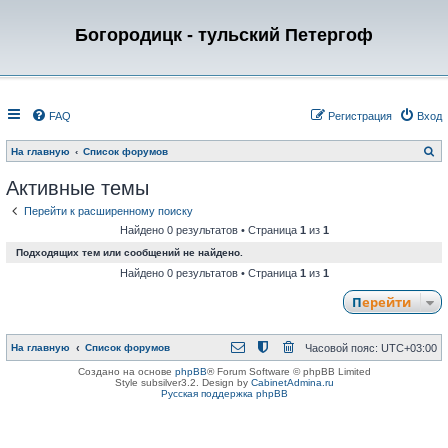
Богородицк - тульский Петергоф
FAQ
Регистрация
Вход
П
На главную
Список форумов
о
и
Активные темы
с
к
Перейти к расширенному поиску
Найдено 0 результатов • Страница
1
из
1
Подходящих тем или сообщений не найдено.
Найдено 0 результатов • Страница
1
из
1
Перейти
На главную
Список форумов
Часовой пояс:
UTC+03:00
Создано на основе
phpBB
® Forum Software © phpBB Limited
Style subsilver3.2. Design by
CabinetAdmina.ru
Русская поддержка phpBB