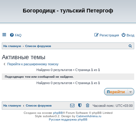
Богородицк - тульский Петергоф
FAQ
Регистрация
Вход
П
На главную
Список форумов
о
и
Активные темы
с
к
Перейти к расширенному поиску
Найдено 0 результатов • Страница
1
из
1
Подходящих тем или сообщений не найдено.
Найдено 0 результатов • Страница
1
из
1
Перейти
На главную
Список форумов
Часовой пояс:
UTC+03:00
Создано на основе
phpBB
® Forum Software © phpBB Limited
Style subsilver3.2. Design by
CabinetAdmina.ru
Русская поддержка phpBB