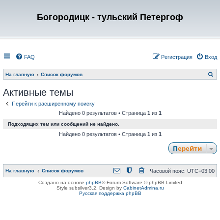
Богородицк - тульский Петергоф
FAQ
Регистрация
Вход
П
На главную
Список форумов
о
и
Активные темы
с
к
Перейти к расширенному поиску
Найдено 0 результатов • Страница
1
из
1
Подходящих тем или сообщений не найдено.
Найдено 0 результатов • Страница
1
из
1
Перейти
На главную
Список форумов
Часовой пояс:
UTC+03:00
Создано на основе
phpBB
® Forum Software © phpBB Limited
Style subsilver3.2. Design by
CabinetAdmina.ru
Русская поддержка phpBB