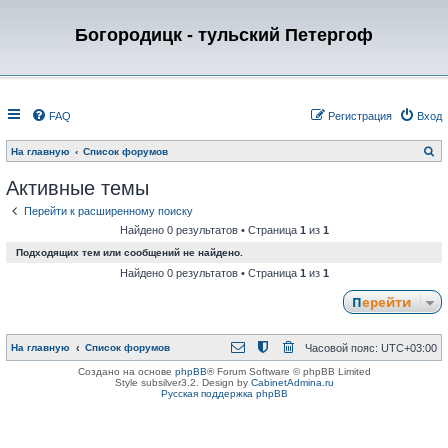
Богородицк - тульский Петергоф
FAQ
Регистрация
Вход
П
На главную
Список форумов
о
и
Активные темы
с
к
Перейти к расширенному поиску
Найдено 0 результатов • Страница
1
из
1
Подходящих тем или сообщений не найдено.
Найдено 0 результатов • Страница
1
из
1
Перейти
На главную
Список форумов
Часовой пояс:
UTC+03:00
Создано на основе
phpBB
® Forum Software © phpBB Limited
Style subsilver3.2. Design by
CabinetAdmina.ru
Русская поддержка phpBB