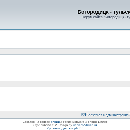
Богородицк - тульс
Форум сайта "Богородицк - т
Связаться с администрацие
Создано на основе
phpBB
® Forum Software © phpBB Limited
Style subsilver3.2. Design by
CabinetAdmina.ru
Русская поддержка phpBB