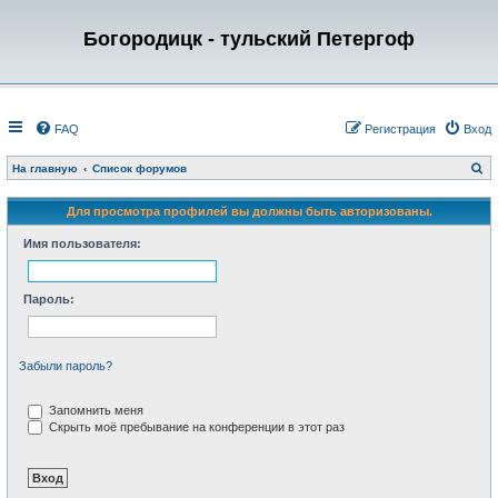
Богородицк - тульский Петергоф
FAQ
Регистрация
Вход
П
На главную
Список форумов
о
и
с
Для просмотра профилей вы должны быть авторизованы.
к
Имя пользователя:
Пароль:
Забыли пароль?
Запомнить меня
Скрыть моё пребывание на конференции в этот раз