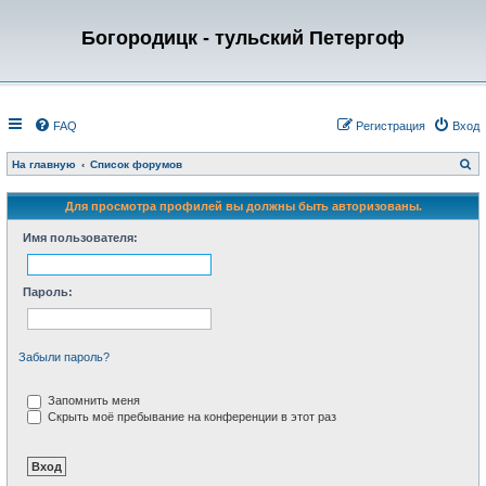
Богородицк - тульский Петергоф
FAQ
Регистрация
Вход
П
На главную
Список форумов
о
и
с
Для просмотра профилей вы должны быть авторизованы.
к
Имя пользователя:
Пароль:
Забыли пароль?
Запомнить меня
Скрыть моё пребывание на конференции в этот раз