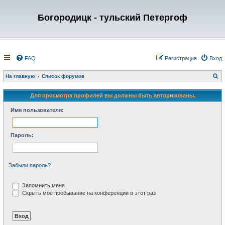
Богородицк - тульский Петергоф
FAQ
Регистрация
Вход
П
На главную
Список форумов
о
и
с
Для просмотра профилей вы должны быть авторизованы.
к
Имя пользователя:
Пароль:
Забыли пароль?
Запомнить меня
Скрыть моё пребывание на конференции в этот раз