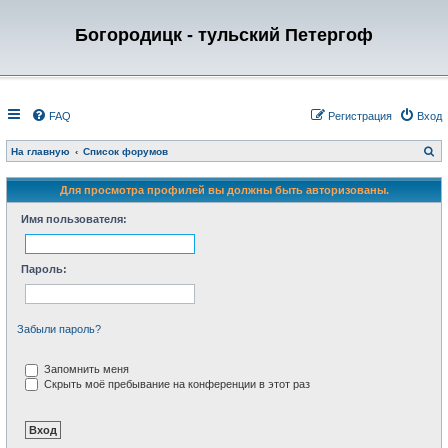
Богородицк - тульский Петергоф
FAQ
Регистрация
Вход
П
На главную
Список форумов
о
и
с
Для просмотра профилей вы должны быть авторизованы.
к
Имя пользователя:
Пароль:
Забыли пароль?
Запомнить меня
Скрыть моё пребывание на конференции в этот раз