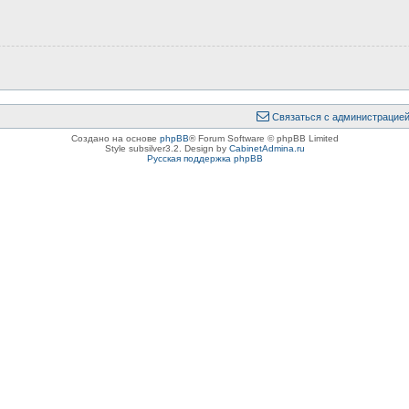
Связаться с администрацие
Создано на основе
phpBB
® Forum Software © phpBB Limited
Style subsilver3.2. Design by
CabinetAdmina.ru
Русская поддержка phpBB