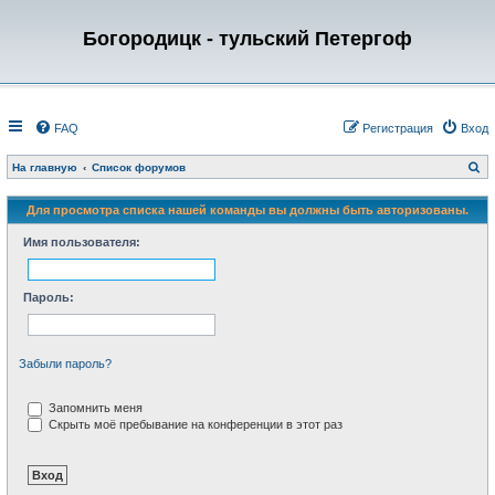
Богородицк - тульский Петергоф
FAQ
Регистрация
Вход
П
На главную
Список форумов
о
и
с
Для просмотра списка нашей команды вы должны быть авторизованы.
к
Имя пользователя:
Пароль:
Забыли пароль?
Запомнить меня
Скрыть моё пребывание на конференции в этот раз