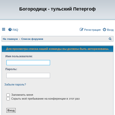
Богородицк - тульский Петергоф
FAQ
Регистрация
Вход
П
На главную
Список форумов
о
и
с
Для просмотра списка нашей команды вы должны быть авторизованы.
к
Имя пользователя:
Пароль:
Забыли пароль?
Запомнить меня
Скрыть моё пребывание на конференции в этот раз