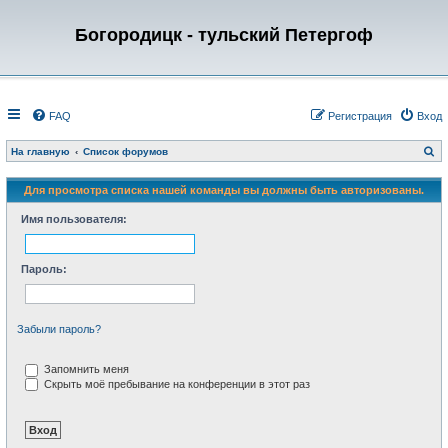
Богородицк - тульский Петергоф
FAQ
Регистрация
Вход
П
На главную
Список форумов
о
и
с
Для просмотра списка нашей команды вы должны быть авторизованы.
к
Имя пользователя:
Пароль:
Забыли пароль?
Запомнить меня
Скрыть моё пребывание на конференции в этот раз