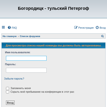
Богородицк - тульский Петергоф
FAQ
Регистрация
Вход
П
На главную
Список форумов
о
и
с
Для просмотра списка нашей команды вы должны быть авторизованы.
к
Имя пользователя:
Пароль:
Забыли пароль?
Запомнить меня
Скрыть моё пребывание на конференции в этот раз