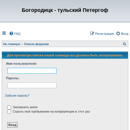
Богородицк - тульский Петергоф
FAQ
Регистрация
Вход
П
На главную
Список форумов
о
и
с
Для просмотра списка нашей команды вы должны быть авторизованы.
к
Имя пользователя:
Пароль:
Забыли пароль?
Запомнить меня
Скрыть моё пребывание на конференции в этот раз