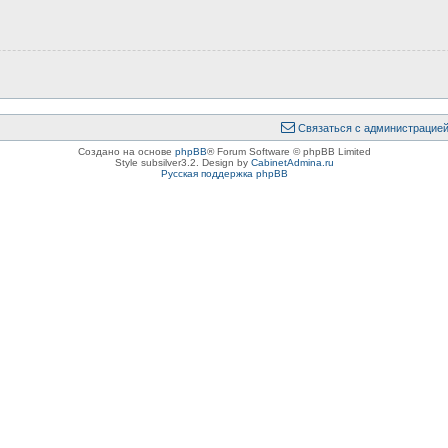
Связаться с администрацие
Создано на основе
phpBB
® Forum Software © phpBB Limited
Style subsilver3.2. Design by
CabinetAdmina.ru
Русская поддержка phpBB