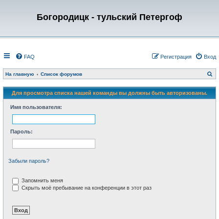
Богородицк - тульский Петергоф
FAQ
Регистрация
Вход
П
На главную
Список форумов
о
и
с
Для просмотра списка нашей команды вы должны быть авторизованы.
к
Имя пользователя:
Пароль:
Забыли пароль?
Запомнить меня
Скрыть моё пребывание на конференции в этот раз