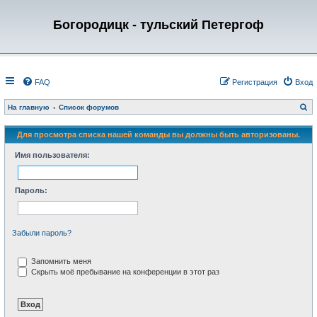
Богородицк - тульский Петергоф
FAQ
Регистрация
Вход
П
На главную
Список форумов
о
и
с
Для просмотра списка нашей команды вы должны быть авторизованы.
к
Имя пользователя:
Пароль:
Забыли пароль?
Запомнить меня
Скрыть моё пребывание на конференции в этот раз