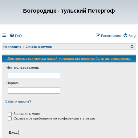
Богородицк - тульский Петергоф
FAQ
Регистрация
Вход
П
На главную
Список форумов
о
и
с
Для просмотра списка нашей команды вы должны быть авторизованы.
к
Имя пользователя:
Пароль:
Забыли пароль?
Запомнить меня
Скрыть моё пребывание на конференции в этот раз