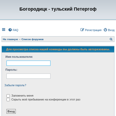
Богородицк - тульский Петергоф
FAQ
Регистрация
Вход
П
На главную
Список форумов
о
и
с
Для просмотра списка нашей команды вы должны быть авторизованы.
к
Имя пользователя:
Пароль:
Забыли пароль?
Запомнить меня
Скрыть моё пребывание на конференции в этот раз