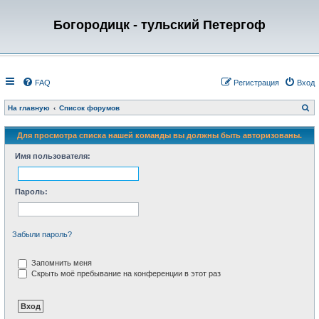
Богородицк - тульский Петергоф
FAQ
Регистрация
Вход
П
На главную
Список форумов
о
и
с
Для просмотра списка нашей команды вы должны быть авторизованы.
к
Имя пользователя:
Пароль:
Забыли пароль?
Запомнить меня
Скрыть моё пребывание на конференции в этот раз