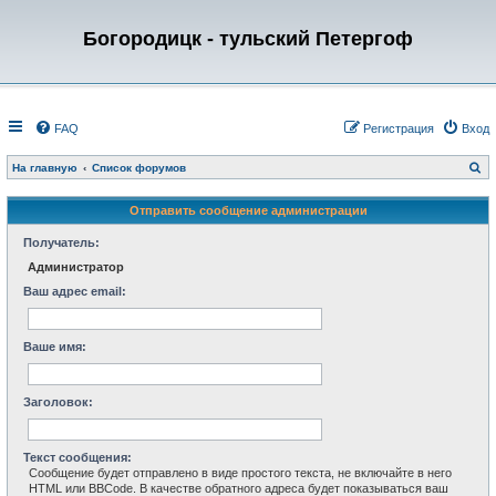
Богородицк - тульский Петергоф
FAQ
Регистрация
Вход
П
На главную
Список форумов
о
и
с
Отправить сообщение администрации
к
Получатель:
Администратор
Ваш адрес email:
Ваше имя:
Заголовок:
Текст сообщения:
Сообщение будет отправлено в виде простого текста, не включайте в него
HTML или BBCode. В качестве обратного адреса будет показываться ваш