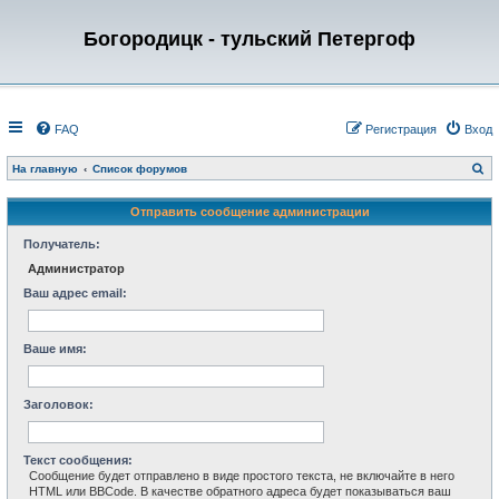
Богородицк - тульский Петергоф
FAQ
Регистрация
Вход
П
На главную
Список форумов
о
и
с
Отправить сообщение администрации
к
Получатель:
Администратор
Ваш адрес email:
Ваше имя:
Заголовок:
Текст сообщения:
Сообщение будет отправлено в виде простого текста, не включайте в него
HTML или BBCode. В качестве обратного адреса будет показываться ваш