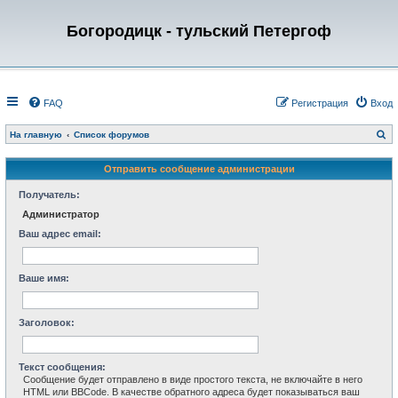
Богородицк - тульский Петергоф
FAQ
Регистрация
Вход
П
На главную
Список форумов
о
и
с
Отправить сообщение администрации
к
Получатель:
Администратор
Ваш адрес email:
Ваше имя:
Заголовок:
Текст сообщения:
Сообщение будет отправлено в виде простого текста, не включайте в него
HTML или BBCode. В качестве обратного адреса будет показываться ваш