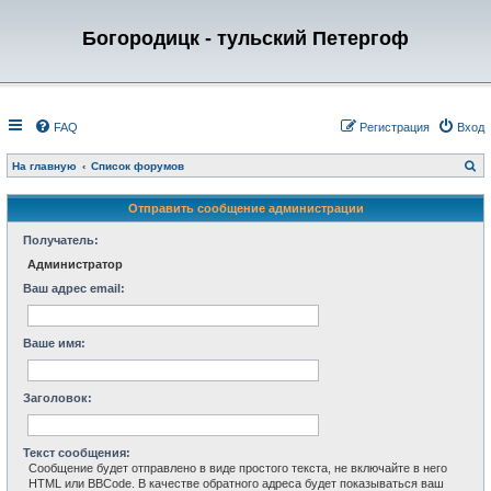
Богородицк - тульский Петергоф
FAQ
Регистрация
Вход
П
На главную
Список форумов
о
и
с
Отправить сообщение администрации
к
Получатель:
Администратор
Ваш адрес email:
Ваше имя:
Заголовок:
Текст сообщения:
Сообщение будет отправлено в виде простого текста, не включайте в него
HTML или BBCode. В качестве обратного адреса будет показываться ваш