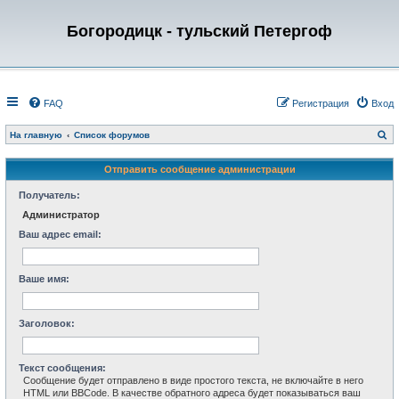
Богородицк - тульский Петергоф
FAQ
Регистрация
Вход
П
На главную
Список форумов
о
и
с
Отправить сообщение администрации
к
Получатель:
Администратор
Ваш адрес email:
Ваше имя:
Заголовок:
Текст сообщения:
Сообщение будет отправлено в виде простого текста, не включайте в него
HTML или BBCode. В качестве обратного адреса будет показываться ваш