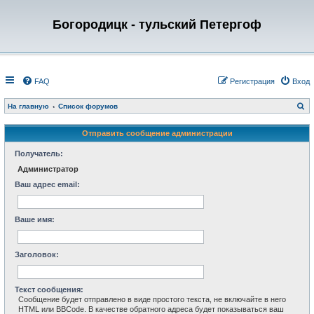
Богородицк - тульский Петергоф
FAQ
Регистрация
Вход
П
На главную
Список форумов
о
и
с
Отправить сообщение администрации
к
Получатель:
Администратор
Ваш адрес email:
Ваше имя:
Заголовок:
Текст сообщения:
Сообщение будет отправлено в виде простого текста, не включайте в него
HTML или BBCode. В качестве обратного адреса будет показываться ваш