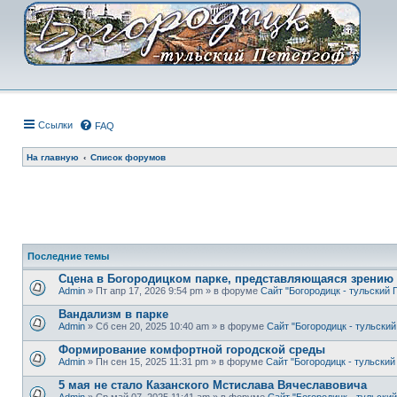
Ссылки
FAQ
На главную
Список форумов
Последние темы
Сцена в Богородицком парке, представляющаяся зрению 
Admin
» Пт апр 17, 2026 9:54 pm » в форуме
Сайт "Богородицк - тульский 
Вандализм в парке
Admin
» Сб сен 20, 2025 10:40 am » в форуме
Сайт "Богородицк - тульски
Формирование комфортной городской среды
Admin
» Пн сен 15, 2025 11:31 pm » в форуме
Сайт "Богородицк - тульски
5 мая не стало Казанского Мстислава Вячеславовича