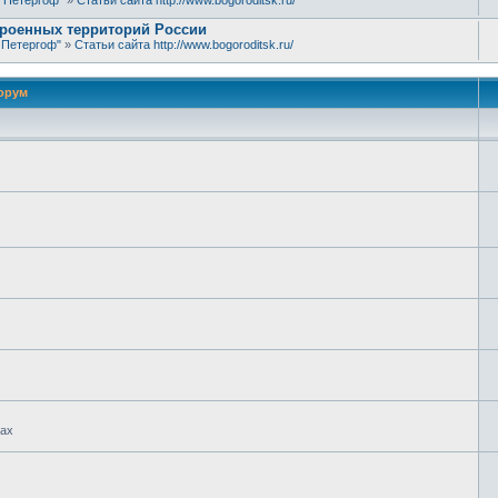
й Петергоф"
»
Статьи сайта http://www.bogoroditsk.ru/
строенных территорий России
й Петергоф"
»
Статьи сайта http://www.bogoroditsk.ru/
орум
гах