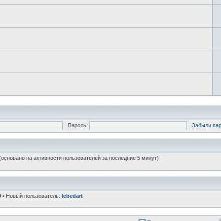
Пароль:
Забыли па
 (основано на активности пользователей за последние 5 минут)
9
• Новый пользователь:
lebedart