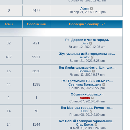
Ср май 07, 2025 11:41 am
Admin
0
7477
Пн апр 21, 2025 11:10 pm
Темы
Сообщения
Последнее сообщение
Re: Дороги в черте города.
32
421
П
Bars
е
Вт апр 12, 2022 12:25 am
р
е
Жук умельца из Богородицка во…
417
9921
й
П
aviator
т
е
Вс ноя 21, 2021 5:25 pm
и
р
к
е
Re: Любительские Фото. Шипули…
15
2620
п
й
П
Василий
о
т
е
Чт янв 11, 2024 9:37 pm
с
и
р
Re: Третьюхин В.В. и 80-ые го…
л
к
е
44
1198
П
Светлана Третьюхина
е
п
й
е
Ср янв 15, 2025 6:27 pm
д
о
т
р
н
с
и
Общая информация
е
е
л
к
1
1
П
Admin
й
м
е
п
е
Ср апр 07, 2010 8:44 am
т
у
д
о
р
и
с
н
с
Re: Мастера города. Ремонт кв…
е
к
о
е
л
14
70
П
Eldar
й
п
о
м
е
е
Пн апр 08, 2019 2:09 pm
т
о
б
у
д
р
и
с
щ
с
н
Re: Новый главврач горбольниц…
е
к
л
е
о
е
14
1144
П
Стас Ермак
й
п
е
н
о
м
е
Чт май 09, 2019 11:40 am
т
о
д