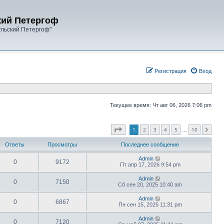
кий Петергоф
ульский Петергоф"
Регистрация
Вход
Текущее время: Чт авг 06, 2026 7:06 pm
Страница
1
из
10
1
2
3
4
5
10
След.
…
Ответы
Просмотры
Последнее сообщение
Admin
0
9172
Пт апр 17, 2026 9:54 pm
Admin
0
7150
Сб сен 20, 2025 10:40 am
Admin
0
6867
Пн сен 15, 2025 11:31 pm
Admin
0
7120