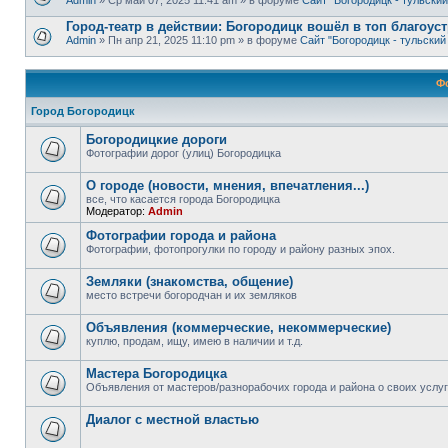
Admin
» Ср май 07, 2025 11:41 am » в форуме
Сайт "Богородицк - тульски
Город-театр в действии: Богородицк вошёл в топ благоу
Admin
» Пн апр 21, 2025 11:10 pm » в форуме
Сайт "Богородицк - тульски
Ф
Город Богородицк
Богородицкие дороги
Фотографии дорог (улиц) Богородицка
О городе (новости, мнения, впечатления...)
все, что касается города Богородицка
Модератор:
Admin
Фотографии города и района
Фотографии, фотопрогулки по городу и району разных эпох.
Земляки (знакомства, общение)
место встречи богородчан и их земляков
Объявления (коммерческие, некоммерческие)
куплю, продам, ищу, имею в наличии и т.д.
Мастера Богородицка
Объявления от мастеров/разнорабочих города и района о своих услу
Диалог с местной властью