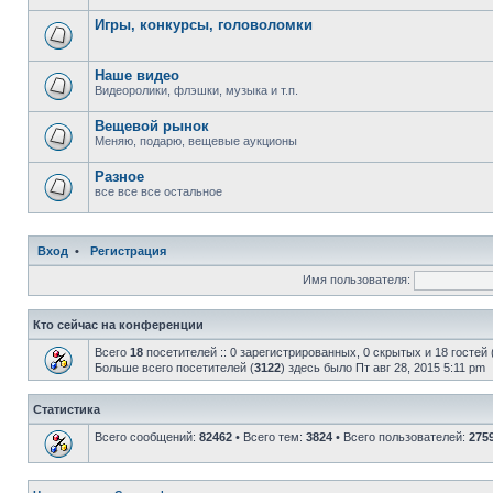
Игры, конкурсы, головоломки
Наше видео
Видеоролики, флэшки, музыка и т.п.
Вещевой рынок
Меняю, подарю, вещевые аукционы
Разное
все все все остальное
Вход
•
Регистрация
Имя пользователя:
Кто сейчас на конференции
Всего
18
посетителей :: 0 зарегистрированных, 0 скрытых и 18 гостей
Больше всего посетителей (
3122
) здесь было Пт авг 28, 2015 5:11 pm
Статистика
Всего сообщений:
82462
• Всего тем:
3824
• Всего пользователей:
275