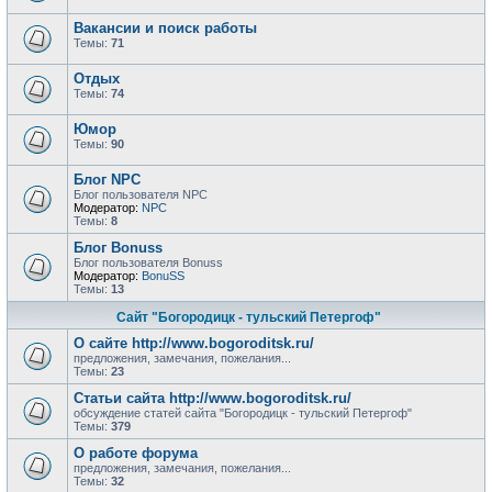
Вакансии и поиск работы
Темы:
71
Отдых
Темы:
74
Юмор
Темы:
90
Блог NPC
Блог пользователя NPC
Модератор:
NPC
Темы:
8
Блог Bonuss
Блог пользователя Bonuss
Модератор:
BonuSS
Темы:
13
Сайт "Богородицк - тульский Петергоф"
О сайте http://www.bogoroditsk.ru/
предложения, замечания, пожелания...
Темы:
23
Статьи сайта http://www.bogoroditsk.ru/
обсуждение статей сайта "Богородицк - тульский Петергоф"
Темы:
379
О работе форума
предложения, замечания, пожелания...
Темы:
32