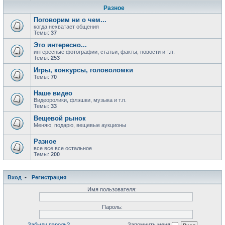
Разное
Поговорим ни о чем...
когда нехватает общения
Темы:
37
Это интересно...
интересные фотографии, статьи, факты, новости и т.п.
Темы:
253
Игры, конкурсы, головоломки
Темы:
70
Наше видео
Видеоролики, флэшки, музыка и т.п.
Темы:
33
Вещевой рынок
Меняю, подарю, вещевые аукционы
Разное
все все все остальное
Темы:
200
Вход
•
Регистрация
Имя пользователя:
Пароль:
Забыли пароль?
Запомнить меня