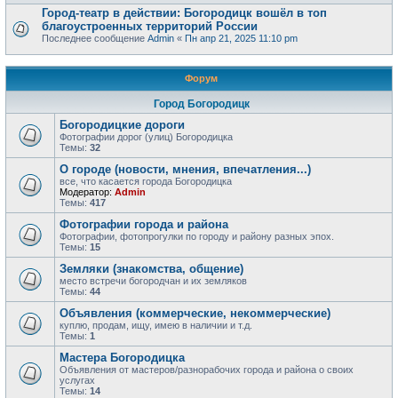
Город-театр в действии: Богородицк вошёл в топ
благоустроенных территорий России
Последнее сообщение
Admin
«
Пн апр 21, 2025 11:10 pm
Форум
Город Богородицк
Богородицкие дороги
Фотографии дорог (улиц) Богородицка
Темы:
32
О городе (новости, мнения, впечатления...)
все, что касается города Богородицка
Модератор:
Admin
Темы:
417
Фотографии города и района
Фотографии, фотопрогулки по городу и району разных эпох.
Темы:
15
Земляки (знакомства, общение)
место встречи богородчан и их земляков
Темы:
44
Объявления (коммерческие, некоммерческие)
куплю, продам, ищу, имею в наличии и т.д.
Темы:
1
Мастера Богородицка
Объявления от мастеров/разнорабочих города и района о своих
услугах
Темы:
14