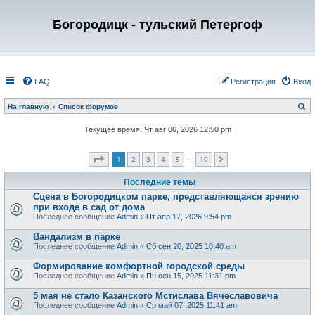
Богородицк - тульский Петергоф
FAQ
Регистрация
Вход
П
На главную
Список форумов
о
и
Текущее время: Чт авг 06, 2026 12:50 pm
с
к
Страница
1
из
10
1
2
3
4
5
10
След.
…
Последние темы
Сцена в Богородицком парке, представляющаяся зрению
при входе в сад от дома
Последнее сообщение
Admin
«
Пт апр 17, 2026 9:54 pm
Вандализм в парке
Последнее сообщение
Admin
«
Сб сен 20, 2025 10:40 am
Формирование комфортной городской среды
Последнее сообщение
Admin
«
Пн сен 15, 2025 11:31 pm
5 мая не стало Казанского Мстислава Вячеславовича
Последнее сообщение
Admin
«
Ср май 07, 2025 11:41 am