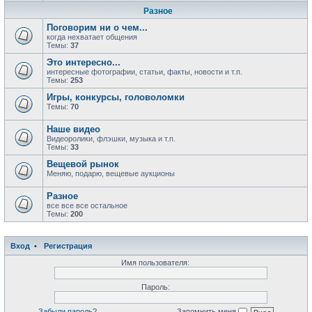
Разное
Поговорим ни о чем...
когда нехватает общения
Темы:
37
Это интересно...
интересные фотографии, статьи, факты, новости и т.п.
Темы:
253
Игры, конкурсы, головоломки
Темы:
70
Наше видео
Видеоролики, флэшки, музыка и т.п.
Темы:
33
Вещевой рынок
Меняю, подарю, вещевые аукционы
Разное
все все все остальное
Темы:
200
Вход
•
Регистрация
Имя пользователя:
Пароль:
Забыли пароль?
Запомнить меня