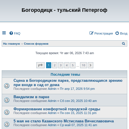
Богородицк - тульский Петергоф
FAQ
Регистрация
Вход
П
На главную
Список форумов
о
и
Текущее время: Чт авг 06, 2026 7:43 am
с
к
Страница
1
из
10
1
2
3
4
5
10
След.
…
Последние темы
Сцена в Богородицком парке, представляющаяся зрению
при входе в сад от дома
Последнее сообщение
Admin
«
Пт апр 17, 2026 9:54 pm
Вандализм в парке
Последнее сообщение
Admin
«
Сб сен 20, 2025 10:40 am
Формирование комфортной городской среды
Последнее сообщение
Admin
«
Пн сен 15, 2025 11:31 pm
5 мая не стало Казанского Мстислава Вячеславовича
Последнее сообщение
Admin
«
Ср май 07, 2025 11:41 am