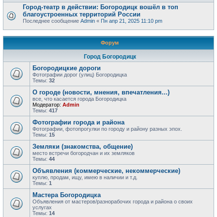
Город-театр в действии: Богородицк вошёл в топ
благоустроенных территорий России
Последнее сообщение
Admin
«
Пн апр 21, 2025 11:10 pm
Форум
Город Богородицк
Богородицкие дороги
Фотографии дорог (улиц) Богородицка
Темы:
32
О городе (новости, мнения, впечатления...)
все, что касается города Богородицка
Модератор:
Admin
Темы:
417
Фотографии города и района
Фотографии, фотопрогулки по городу и району разных эпох.
Темы:
15
Земляки (знакомства, общение)
место встречи богородчан и их земляков
Темы:
44
Объявления (коммерческие, некоммерческие)
куплю, продам, ищу, имею в наличии и т.д.
Темы:
1
Мастера Богородицка
Объявления от мастеров/разнорабочих города и района о своих
услугах
Темы:
14