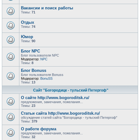
Вакансии и поиск работы
Темы:
71
Отдых
Темы:
74
Юмор
Темы:
90
Блог NPC
Блог пользователя NPC
Модератор:
NPC
Темы:
8
Блог Bonuss
Блог пользователя Bonuss
Модератор:
BonuSS
Темы:
13
Сайт "Богородицк - тульский Петергоф"
О сайте http://www.bogoroditsk.ru/
предложения, замечания, пожелания...
Темы:
23
Статьи сайта http://www.bogoroditsk.ru/
обсуждение статей сайта "Богородицк - тульский Петергоф"
Темы:
379
О работе форума
предложения, замечания, пожелания...
Темы:
32