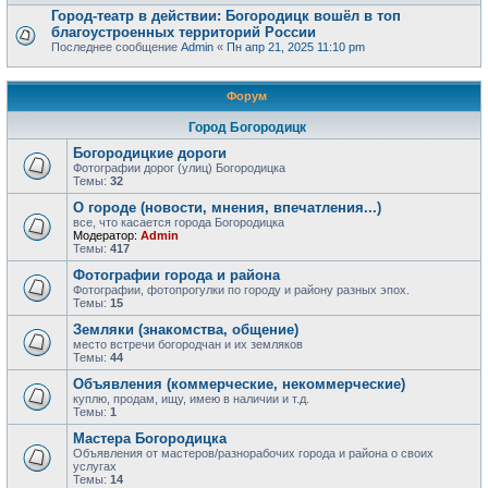
Город-театр в действии: Богородицк вошёл в топ
благоустроенных территорий России
Последнее сообщение
Admin
«
Пн апр 21, 2025 11:10 pm
Форум
Город Богородицк
Богородицкие дороги
Фотографии дорог (улиц) Богородицка
Темы:
32
О городе (новости, мнения, впечатления...)
все, что касается города Богородицка
Модератор:
Admin
Темы:
417
Фотографии города и района
Фотографии, фотопрогулки по городу и району разных эпох.
Темы:
15
Земляки (знакомства, общение)
место встречи богородчан и их земляков
Темы:
44
Объявления (коммерческие, некоммерческие)
куплю, продам, ищу, имею в наличии и т.д.
Темы:
1
Мастера Богородицка
Объявления от мастеров/разнорабочих города и района о своих
услугах
Темы:
14