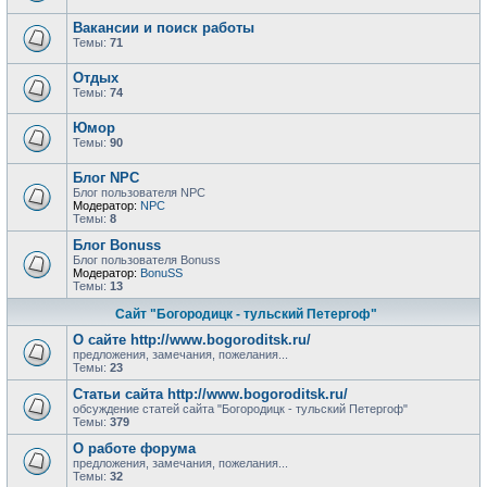
Вакансии и поиск работы
Темы:
71
Отдых
Темы:
74
Юмор
Темы:
90
Блог NPC
Блог пользователя NPC
Модератор:
NPC
Темы:
8
Блог Bonuss
Блог пользователя Bonuss
Модератор:
BonuSS
Темы:
13
Сайт "Богородицк - тульский Петергоф"
О сайте http://www.bogoroditsk.ru/
предложения, замечания, пожелания...
Темы:
23
Статьи сайта http://www.bogoroditsk.ru/
обсуждение статей сайта "Богородицк - тульский Петергоф"
Темы:
379
О работе форума
предложения, замечания, пожелания...
Темы:
32