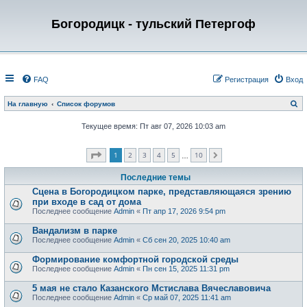
Богородицк - тульский Петергоф
FAQ
Регистрация
Вход
П
На главную
Список форумов
о
и
Текущее время: Пт авг 07, 2026 10:03 am
с
к
Страница
1
из
10
1
2
3
4
5
10
След.
…
Последние темы
Сцена в Богородицком парке, представляющаяся зрению
при входе в сад от дома
Последнее сообщение
Admin
«
Пт апр 17, 2026 9:54 pm
Вандализм в парке
Последнее сообщение
Admin
«
Сб сен 20, 2025 10:40 am
Формирование комфортной городской среды
Последнее сообщение
Admin
«
Пн сен 15, 2025 11:31 pm
5 мая не стало Казанского Мстислава Вячеславовича
Последнее сообщение
Admin
«
Ср май 07, 2025 11:41 am