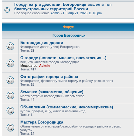
Город-театр в действии: Богородицк вошёл в топ
благоустроенных территорий России
Последнее сообщение
Admin
«
Пн апр 21, 2025 11:10 pm
Форум
Город Богородицк
Богородицкие дороги
Фотографии дорог (улиц) Богородицка
Темы:
32
О городе (новости, мнения, впечатления...)
все, что касается города Богородицка
Модератор:
Admin
Темы:
417
Фотографии города и района
Фотографии, фотопрогулки по городу и району разных эпох.
Темы:
15
Земляки (знакомства, общение)
место встречи богородчан и их земляков
Темы:
44
Объявления (коммерческие, некоммерческие)
куплю, продам, ищу, имею в наличии и т.д.
Темы:
1
Мастера Богородицка
Объявления от мастеров/разнорабочих города и района о своих
услугах
Темы:
14