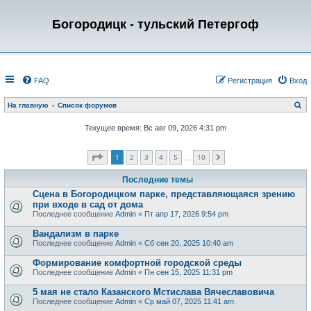
Богородицк - тульский Петергоф
FAQ
Регистрация
Вход
П
На главную
Список форумов
о
и
Текущее время: Вс авг 09, 2026 4:31 pm
с
к
Страница
1
из
10
1
2
3
4
5
10
След.
…
Последние темы
Сцена в Богородицком парке, представляющаяся зрению
при входе в сад от дома
Последнее сообщение
Admin
«
Пт апр 17, 2026 9:54 pm
Вандализм в парке
Последнее сообщение
Admin
«
Сб сен 20, 2025 10:40 am
Формирование комфортной городской среды
Последнее сообщение
Admin
«
Пн сен 15, 2025 11:31 pm
5 мая не стало Казанского Мстислава Вячеславовича
Последнее сообщение
Admin
«
Ср май 07, 2025 11:41 am