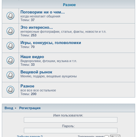
Разное
Поговорим ни о чем...
когда нехватает общения
Темы:
37
Это интересно...
интересные фотографии, статьи, факты, новости и т.п.
Темы:
253
Игры, конкурсы, головоломки
Темы:
70
Наше видео
Видеоролики, флэшки, музыка и т.п.
Темы:
33
Вещевой рынок
Меняю, подарю, вещевые аукционы
Разное
все все все остальное
Темы:
200
Вход
•
Регистрация
Имя пользователя:
Пароль:
Забыли пароль?
Запомнить меня