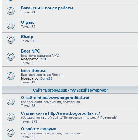
Вакансии и поиск работы
Темы:
71
Отдых
Темы:
74
Юмор
Темы:
90
Блог NPC
Блог пользователя NPC
Модератор:
NPC
Темы:
8
Блог Bonuss
Блог пользователя Bonuss
Модератор:
BonuSS
Темы:
13
Сайт "Богородицк - тульский Петергоф"
О сайте http://www.bogoroditsk.ru/
предложения, замечания, пожелания...
Темы:
23
Статьи сайта http://www.bogoroditsk.ru/
обсуждение статей сайта "Богородицк - тульский Петергоф"
Темы:
379
О работе форума
предложения, замечания, пожелания...
Темы:
32