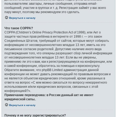
пользователям: аватары, личные сообщения, отправка email-
сообщений, участие в группах и т. д. Регистрация займёт у вас всего
пару минут, поэтому мы рекомендуем это сделать.
Вернуться к началу
Что такое COPPA?
COPPA (Children’s Online Privacy Protection Act of 1998), или Акт о
защите частных прав ребёнка в интернете от 1998 г. — это закон
Соединённых Штатов, требующий от сайтов, которые могут собирать
информацию от несовершеннолетних младше 13 лет, иметь на это
письменное согласие родителей. Допустимо наличие иного вида
подтверждения того, что опекуны разрешают сбор личной информации
от несовершеннолетних младше 13 лет. Если вы не уверены,
применимо ли это к вам, как к регистрирующемуся на конференции, или
к самой конференции, обратитесь за помощью к юрисконсульту.
Обратите внимание, что phpBB Limited администрация данной
конференции не может давать рекомендаций по правовым вопросам и
не является объектом юридических отношений, кроме указанных в
ответе на вопрос «С кем можно связаться по вопросу некорректного
использования и/или юридических вопросов, связанных с этой
конференцией?».
Примечание переводчика: в России данный акт не имеет
юридической силы.
.
Вернуться к началу
Почему я не могу зарегистрироваться?