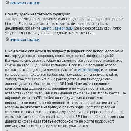
Вернуться к началу
Почему здесь нет такой-то функции?
Это программное обеспечение было создано и лицензировано phpBB
Limited. Если вы считаете, что какая-то функция должна быть
добавлена, посетите
Центр идей phpBB
, где можно отдать свой голос
за уже поданные идеи или предложить собственные.
Вернуться к началу
С кем можно связаться по вопросу некорректного использования и/
или юридических вопросов, связанных с этой конференцией?
Вы можете связаться с любым из администраторов, перечисленных в
списке на странице «Наша команда». Если вы не получили ответа,
свяжитесь с владельцем домена (сделайте
whois lookup
) или, если
конференция находится на бесплатном домене (например, chat.ru,
Yahoo!, free.fr, f2s.com и т. п.), с руководством или техподдержкой
данного домена. Учтите, что phpBB Limited
не имеет никакого
контроля над данной конференцией
и не может нести никакой
ответственности за то, кем и как данная конференция используется. Не
обращайтесь к phpBB Limited по юридическим вопросам (о
приостановке работы конференции, ответственности за неё и т. д.),
которые
не относятся напрямую
к сайту phpBB.com или которые
частично относятся к программному обеспечению phpBB Limited. Если
же вы всё-таки пошлёте email в адрес phpBB Limited об использовании
данной конференции
третьей стороной
, то не ждите подробного
письма, или вы можете вообще не получить ответа.