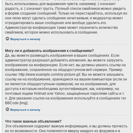
быть использованы для выражения чувств, например :) означает
радость, а :( означает грусть. Полный список смайликов можно увидеть
в форме создания сообщений. Только не перестарайтесь, используя их:
они легко могут сделать сообщение нечитаемым, и модератор может
отредактировать ваше сообщение или вообще удалить его.
Администратор конференции также может ограничить количество
смайликов, которое можно использовать в сообщении.
Вернуться к началу
Могу ли я добавлять изображения к сообщениям?
Да, вы можете размещать изображения в ваших сообщениях. Если
администратор разрешил добавлять вложения, вы можете загрузить
изображение на конференцию. Если нет, вы должны указать ссылку на
изображение, сохранённое на общедоступном веб-сервере. Пример
ссылки: http://www.example.com/my-picture.gif. Вы не можете указывать
ссылку ни на изображения, хранящиеся на вашем компьютере (если он
не является общедоступным сервером), ни на изображения, для
доступа к которым необходима аутентификация, как, например, на
почтовые ящики Hotmail или Yahoo, защищённые паролями сайты и т.
п. Для указания ссылок на изображения используйте в сообщениях тег
BBCode [img].
Вернуться к началу
Что такое важные объявления?
Эти объявления содержат важную информацию, и вы должны прочесть
их по возможности. Они появляются вверху каждого из форумов и в